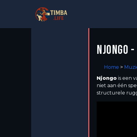
NJONGO -
Home
>
Muzi
Njongo
is een 
niet aan één spe
structurele rug