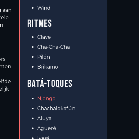
Wind
g aan
tele
RITMES
en
Clave
Cha-Cha-Cha
Pilón
ers
enten
Brikamo
BATÁ-TOQUES
lfde
lijk
Njongo
Chachalokafún
Aluya
Agueré
Iyesá