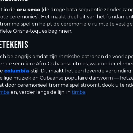
t in de
oru seco
(de droge batá-sequentie zonder zan
rote ceremonies). Het maakt deel uit van het fundamen
 trommelspel en helpt de ceremoniële ruimte te vestig
ifieke Orisha-toques beginnen.
ETEKENIS
isch belangrijk omdat zijn ritmische patronen de voorlop
illende seculiere Afro-Cubaanse ritmes, waaronder elem
de
columbia
-stijl. Dit maakt het een levende verbinding
eilige muziek en Cubaanse populaire dansvorm — hetze
at door ceremonieel trommelspel stroomt, dook uiteinde
mba
en, verder langs de lijn, in
timba
.