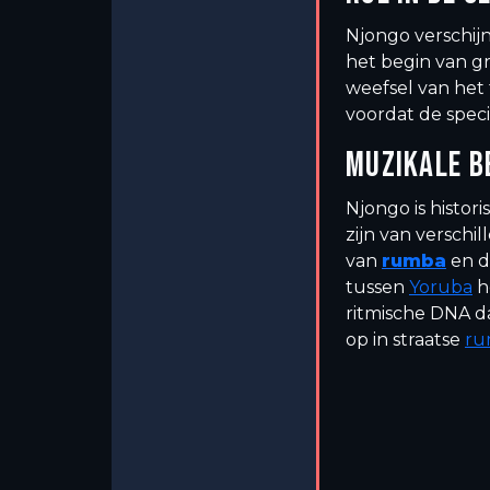
Njongo verschijn
het begin van g
weefsel van het
voordat de spec
MUZIKALE B
Njongo is histor
zijn van versch
van
rumba
en 
tussen
Yoruba
h
ritmische DNA d
op in straatse
ru