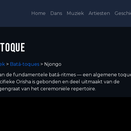
Home
Dans
Muziek
Artiesten
Geschi
 TOQUE
ek
>
Batá-toques
>
Njongo
van de fundamentele batá-ritmes — een algemene toque
cifieke Orisha is gebonden en deel uitmaakt van de
gengraat van het ceremoniële repertoire.