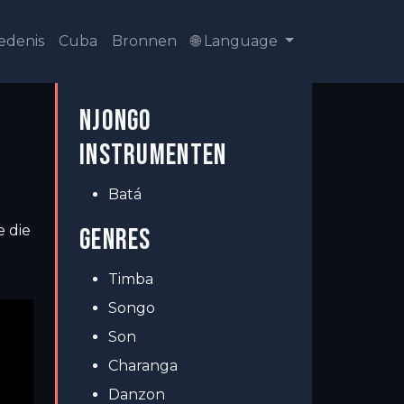
edenis
Cuba
Bronnen
🌐 Language
NJONGO
INSTRUMENTEN
Batá
 die
GENRES
Timba
Songo
Son
Charanga
Danzon