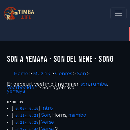
SON A YEMAYA - SON DEL NENE - SONG
Home
>
Muziek
>
Genres
>
Son
>
Er gebeurt veel in dit nummer:
son
,
rumba
,
Voorbeelden
>
Son a yemaya
yemaya
0:00.0s
[
]
Intro
0:00- 0:10
[
]
Son
, Horns,
mambo
0:11- 0:21
[
]
Verse
0:21- 0:29
[
]
Verse
2
0:29- 0:44