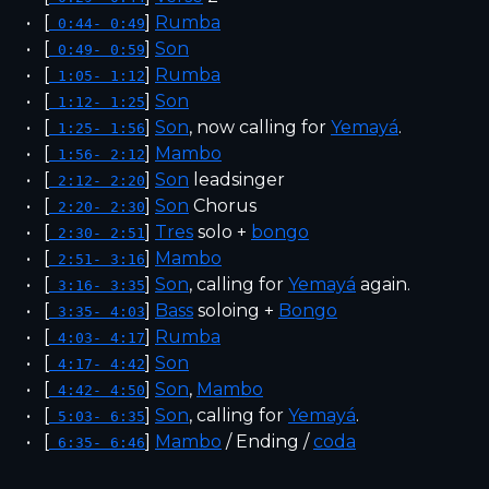
[
]
Rumba
0:44- 0:49
[
]
Son
0:49- 0:59
[
]
Rumba
1:05- 1:12
[
]
Son
1:12- 1:25
[
]
Son
, now calling for
Yemayá
.
1:25- 1:56
[
]
Mambo
1:56- 2:12
[
]
Son
leadsinger
2:12- 2:20
[
]
Son
Chorus
2:20- 2:30
[
]
Tres
solo +
bongo
2:30- 2:51
[
]
Mambo
2:51- 3:16
[
]
Son
, calling for
Yemayá
again.
3:16- 3:35
[
]
Bass
soloing +
Bongo
3:35- 4:03
[
]
Rumba
4:03- 4:17
[
]
Son
4:17- 4:42
[
]
Son
,
Mambo
4:42- 4:50
[
]
Son
, calling for
Yemayá
.
5:03- 6:35
[
]
Mambo
/ Ending /
coda
6:35- 6:46