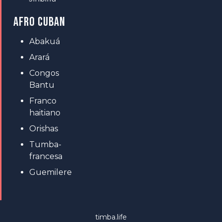
AFRO CUBAN
Abakuá
Arará
Congos
Bantu
Franco
haitiano
Orishas
Tumba-
francesa
Guemilere
timba.life