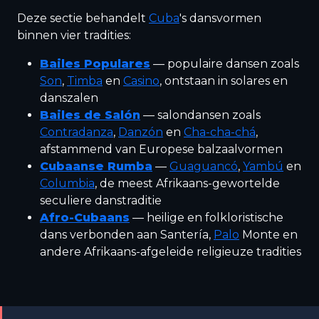
Deze sectie behandelt
Cuba
's dansvormen
binnen vier tradities:
Bailes Populares
— populaire dansen zoals
Son
,
Timba
en
Casino
, ontstaan in solares en
danszalen
Bailes de Salón
— salondansen zoals
Contradanza
,
Danzón
en
Cha-cha-chá
,
afstammend van Europese balzaalvormen
Cubaanse
Rumba
—
Guaguancó
,
Yambú
en
Columbia
, de meest Afrikaans-gewortelde
seculiere danstraditie
Afro-Cubaans
— heilige en folkloristische
dans verbonden aan Santería,
Palo
Monte en
andere Afrikaans-afgeleide religieuze tradities