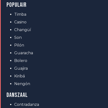
POPULAIR
Timba
Casino
Changüí
Son
Pilón
Guaracha
Bolero
Guajira
Kiribá
Nengón
DANSZAAL
Contradanza