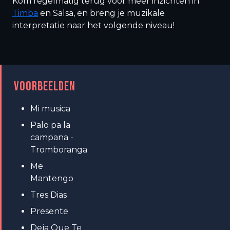
Kom regelmatig terug voor meer inzichten in
Timba
en Salsa, en breng je muzikale
interpretatie naar het volgende niveau!
VOORBEELDEN
Mi musica
Palo pa la
campana -
Tromboranga
Me
Mantengo
Tres Dias
Presente
Deja Que Te