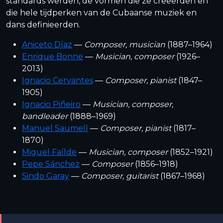
standards werden, de vormen die ze creëerden en
die hele tijdperken van de Cubaanse muziek en
dans definieerden.
Aniceto Díaz
—
Composer, musician
(1887–1964)
Enrique Bonne
—
Musician, composer
(1926–
2013)
Ignacio Cervantes
—
Composer, pianist
(1847–
1905)
Ignacio Piñeiro
—
Musician, composer,
bandleader
(1888–1969)
Manuel Saumell
—
Composer, pianist
(1817–
1870)
Miguel Faílde
—
Musician, composer
(1852–1921)
Pepe Sánchez
—
Composer
(1856–1918)
Sindo Garay
—
Composer, guitarist
(1867–1968)