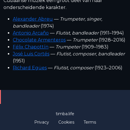
Cubaanse muziek een groot deel van haar
onderscheidende karakter.
Alexander Abreu
—
Trumpeter, singer,
bandleader
(1974)
Antonio Arcaño
—
Flutist, bandleader
(1911–1994)
Chocolate Armenteros
—
Trumpeter
(1928–2016)
Félix Chapottín
—
Trumpeter
(1909–1983)
José Luis Cortés
—
Flutist, composer, bandleader
(1951)
Richard Egües
—
Flutist, composer
(1923–2006)
timba.life
Privacy
Cookies
Terms