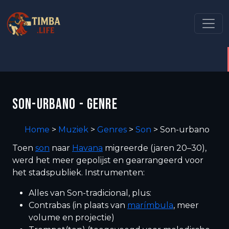
SON-URBANO - GENRE
Home
>
Muziek
>
Genres
>
Son
>
Son-urbano
Toen
son
naar
Havana
migreerde (jaren 20–30),
werd het meer gepolijst en gearrangeerd voor
het stadspubliek. Instrumenten:
Alles van Son-tradicional, plus:
Contrabas (in plaats van
marímbula
, meer
volume en projectie)