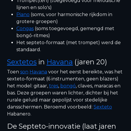
Trompet(ten) (toegevoegd voor melodische
lijnen en solo's)
Piano
(soms, voor harmonische rijkdom in
grotere groepen)
Congas
(soms toegevoegd, gemengd met
bongó-ritmes)
Het septeto-formaat (met trompet) werd de
standaard.
Sextetos
in
Havana
(jaren 20)
Toen
son
Havana
voor het eerst bereikte, was het
sexteto-formaat (6 instrumenten, geen blazers)
het model: gitaar,
tres
,
bongó
, claves, maracas en
bas. Deze groepen waren lichter, dichter bij het
rurale geluid maar gepolijst voor stedelijke
dansschermen. Beroemd voorbeeld:
Sexteto
Habanero.
De Septeto-innovatie (laat jaren