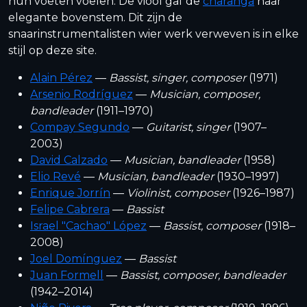
hun voeten voelen. De viool gaf de
charanga
haar
elegante bovenstem. Dit zijn de
snaarinstrumentalisten wier werk verweven is in elke
stijl op deze site.
Alain Pérez
—
Bassist, singer, composer
(1971)
Arsenio Rodríguez
—
Musician, composer,
bandleader
(1911–1970)
Compay Segundo
—
Guitarist, singer
(1907–
2003)
David Calzado
—
Musician, bandleader
(1958)
Elio Revé
—
Musician, bandleader
(1930–1997)
Enrique Jorrín
—
Violinist, composer
(1926–1987)
Felipe Cabrera
—
Bassist
Israel "Cachao" López
—
Bassist, composer
(1918–
2008)
Joel Domínguez
—
Bassist
Juan Formell
—
Bassist, composer, bandleader
(1942–2014)