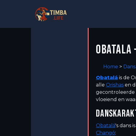
OBATALA 
Home
>
Dans
Obatalá
is de O
alle
Orishas
en de
gecontroleerde e
vloeiend en waa
DANSKARAK
Obatalá
's dans 
Changó
: