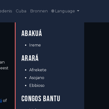
edenis
Cuba
Bronnen
🌐 Language
ABAKUÁ
Ireme
ARARÁ
van
meest
Afrekete
Asojano
Ebbioso
CONGOS BANTU
á
of