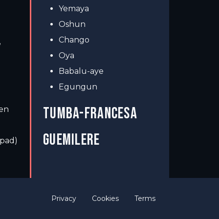
Yemaya
Oshun
Chango
e
Oya
Babalu-aye
Egungun
TUMBA-FRANCESA
ben
GUEMILERE
 pad)
Privacy
Cookies
Terms