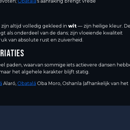
devoten;
Obatalá
's aanraking brengt vrede
zijn altijd volledig gekleed in
wit
— zijn heilige kleur. D
gt als onderdeel van de dans; zijn vloeiende kwaliteit
ruk van absolute rust en zuiverheid.
RIATIES
eel paden, waarvan sommige iets actievere dansen heb
maar het algehele karakter blijft statig.
á
Alaró,
Obatalá
Oba Moro, Oshanla (afhankelijk van het