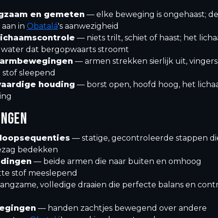
angzaam en gemeten
— elke beweging is ongehaast; de 
 aan in
Obatalá
's aanwezigheid
lichaamscontrole
— niets trilt, schiet of haast; het lic
 water dat bergopwaarts stroomt
 armbewegingen
— armen strekken sierlijk uit, vingers
 stof sleepend
waardige houding
— borst open, hoofd hoog, het lich
ing
INGEN
loopsequenties
— statige, gecontroleerde stappen di
gezag bedekken
idingen
— beide armen die naar buiten en omhoog
itte stof meeslepend
angzame, volledige draaien die perfecte balans en cont
egingen
— handen zachtjes bewegend over andere