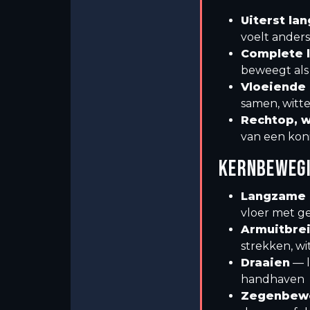
Uiterst l
voelt anders
Complete 
beweegt als
Vloeiende
samen, witte
Rechtop, 
van een kon
KERNBEWEG
Langzame 
vloer met 
Armuitbre
strekken, w
Draaien
— l
handhaven
Zegenbew