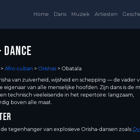
Home
Dans
Muziek
Artiesten
Geschi
- DANCE
>
Afro cuban
>
Orishas
>
Obatala
risha van zuiverheid, wijsheid en schepping — de vader 
 eigenaar van alle menselijke hoofden. Zijn dans is de 
n technisch veeleisende in het repertoire: langzaam,
rdig boven alle maat.
TER
is de tegenhanger van explosieve Orisha-dansen zoals
Oy