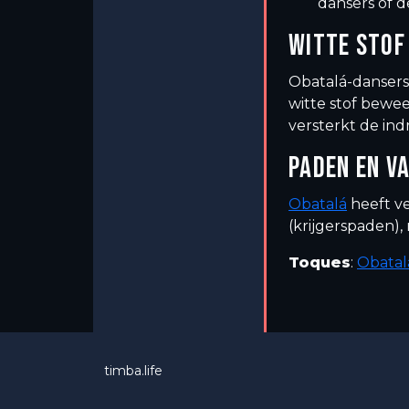
dansers of 
WITTE STOF
Obatalá-dansers 
witte stof bewee
versterkt de ind
PADEN EN VA
Obatalá
heeft v
(krijgerspaden), 
Toques
:
Obatal
timba.life