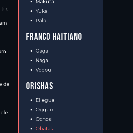
Makuta
tijd
Yuka
Palo
haam
FRANCO HAITIANO
Gaga
aam
Naga
Vodou
ORISHAS
e de
Ellegua
Oggun
role
Ochosi
Obatala