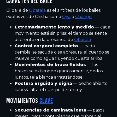
CARÁCTER DEL BAILE
El baile de
Obatalá
es el antítesis de los bailes
explosivos de Orisha como
Oyá
o
Changó
:
Extremadamente lento y medido
— cada
movimiento está sin prisa; el tiempo se siente
diferente en la presencia de
Obatalá
Control corporal completo
— nada
tiembla, se sacude o se apresura; el cuerpo se
mueve como agua fluyendo cuesta arriba
Movimientos de brazo fluidos
— los
brazos se extienden graciosamente, dedos
juntos, tela blanca arrastrándose
Postura erguida y digna
— pecho abierto,
cabeza alta, el cuerpo de un rey
MOVIMIENTOS
CLAVE
Secuencias de caminata lenta
— pasos
majestuosos y controlados que cubren el