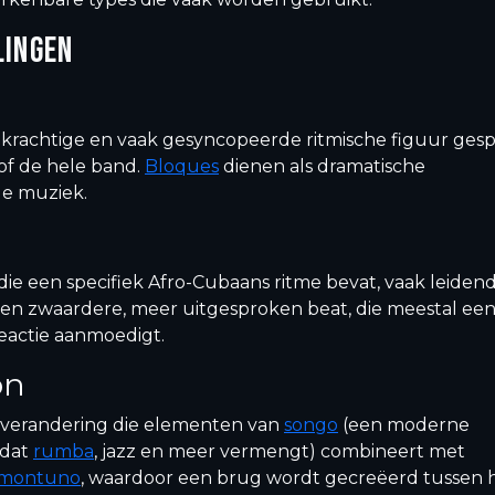
LINGEN
, krachtige en vaak gesyncopeerde ritmische figuur ges
of de hele band.
Bloques
dienen als dramatische
de muziek.
die een specifiek Afro-Cubaans ritme bevat, vaak leidend
een zwaardere, meer uitgesproken beat, die meestal ee
reactie aanmoedigt.
on
sverandering die elementen van
songo
(een moderne
 dat
rumba
, jazz en meer vermengt) combineert met
montuno
, waardoor een brug wordt gecreëerd tussen 