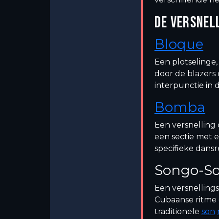
DE VERSNEL
Bloque
Een plotselinge
door de blazers 
interpunctie in 
Bomba
Een versnelling 
een sectie met 
specifieke dans
Songo-S
Een versnelling
Cubaanse ritme
traditionele
son