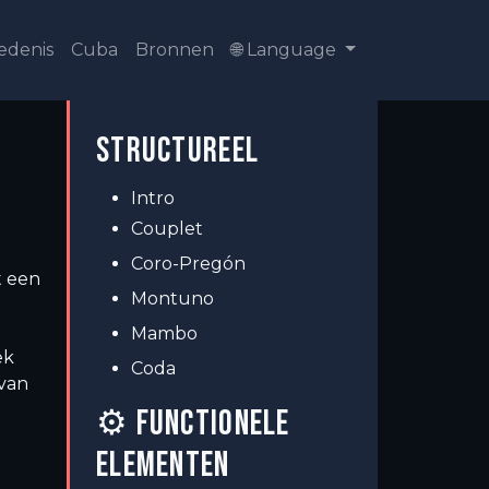
edenis
Cuba
Bronnen
🌐 Language
STRUCTUREEL
Intro
Couplet
Coro-Pregón
t een
Montuno
Mambo
ek
Coda
 van
⚙ FUNCTIONELE
ELEMENTEN