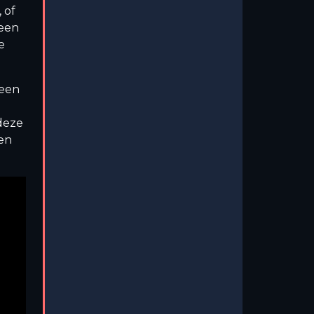
, of
 een
e
 een
deze
 en