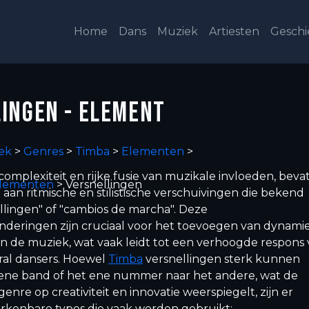
Home
Dans
Muziek
Artiesten
Geschi
INGEN - ELEMENT
ek
>
Genres
>
Timba
>
Elementen
>
omplexiteit en rijke fusie van muzikale invloeden, beva
elementen
>
Versnellingen
aan ritmische en stilistische verschuivingen die bekend
ellingen" of "cambios de marcha". Deze
anderingen zijn cruciaal voor het toevoegen van dynami
n de muziek, wat vaak leidt tot een verhoogde respons
oral dansers. Hoewel
Timba
versnellingen sterk kunnen
 ene band of het ene nummer naar het andere, wat de
enre op creativiteit en innovatie weerspiegelt, zijn er
erkenbare types die vaak worden gebruikt: