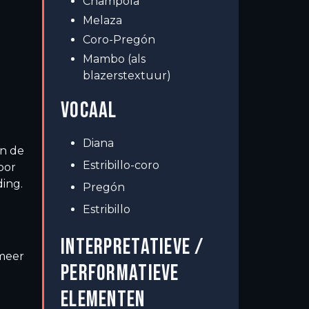
Champola
Melaza
Coro-Pregón
Mambo (als
blazerstextuur)
VOCAAL
Diana
en de
Estribillo-coro
oor
ing.
Pregón
Estribillo
INTERPRETATIEVE /
 meer
PERFORMATIEVE
ELEMENTEN