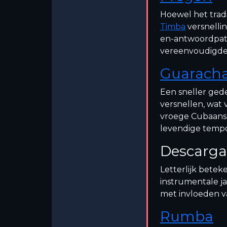
Hoewel het tradi
Timba
versnelli
en-antwoordpatr
vereenvoudigde
Guarach
Een sneller ged
versnellen, wat 
vroege Cubaanse
levendige tempo
Descarga
Letterlijk betek
instrumentale ja
met invloeden v
Rumba