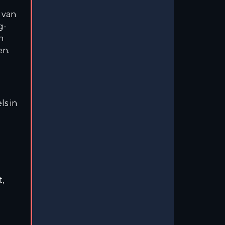
t van
g-
n
en.
ls in
,