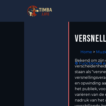
VERSNELL
Home
>
Muzi
Bekend om zijn c
⚙ Functionele 
verscheidenheid 
staan als "versn
versnellingsver
en opwinding aa
het publiek, vo
variëren van de
nadruk van het g
verschillende h