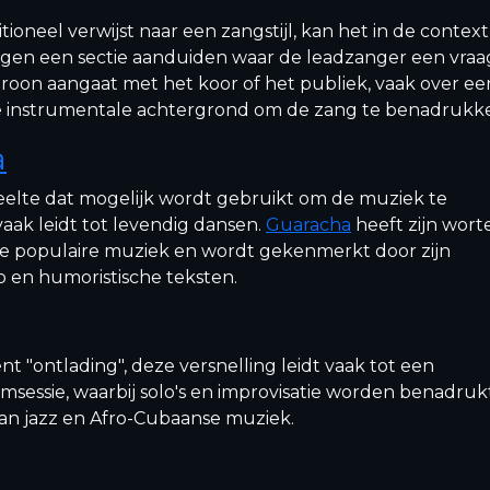
tioneel verwijst naar een zangstijl, kan het in de contex
ngen een sectie aanduiden waar de leadzanger een vraa
oon aangaat met het koor of het publiek, vaak over ee
 instrumentale achtergrond om de zang te benadrukk
a
eelte dat mogelijk wordt gebruikt om de muziek te
vaak leidt tot levendig dansen.
Guaracha
heeft zijn worte
 populaire muziek en wordt gekenmerkt door zijn
 en humoristische teksten.
ent "ontlading", deze versnelling leidt vaak tot een
msessie, waarbij solo's en improvisatie worden benadrukt
an jazz en Afro-Cubaanse muziek.