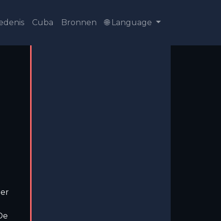
edenis
Cuba
Bronnen
🌐 Language
er
De