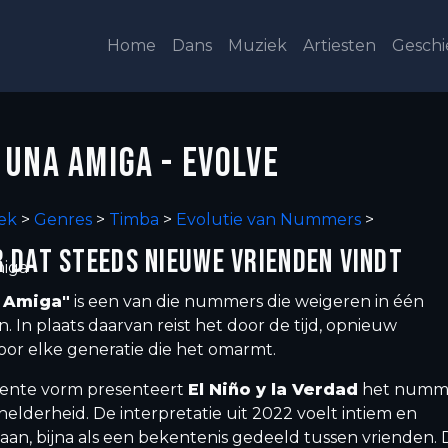
Home
Dans
Muziek
Artiesten
Geschi
 UNA AMIGA - EVOLVE
ek
>
Genres
>
Timba
>
Evolutie van Nummers
>
 DAT STEEDS NIEUWE VRIENDEN VINDT
miga
 Amiga"
is een van die nummers die weigeren in één
en. In plaats daarvan reist het door de tijd, opnieuw
r elke generatie die het omarmt.
ecente vorm presenteert
El Niño y la Verdad
het numm
lderheid. De interpretatie uit 2022 voelt intiem en
aan, bijna als een bekentenis gedeeld tussen vrienden. 