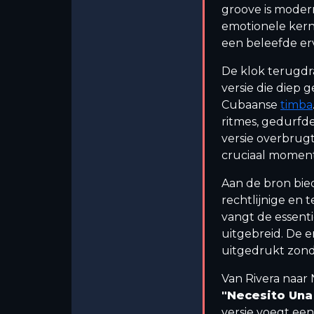
groove is moder
emotionele kern 
een beleefde er
De klok terugd
versie die diep 
Cubaanse
timba
ritmes, gedurf
versie overbrug
cruciaal momen
Aan de bron bie
rechtlijnige en 
vangt de essen
uitgebreid. De e
uitgedrukt zond
Van Rivera naar 
"Necesito Una
versie voegt ee