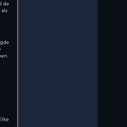
l de
 als
aagde
e
een
 Elke