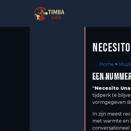
NECESITO
Home
>
Muzi
EEN NUMMER
Necesito Una A
"Necesito Una
tijdperk te blijv
vormgegeven doo
In zijn meest r
met warmte en he
conversationeel 