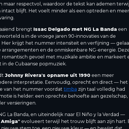
n maar respectvol, waardoor de tekst kan ademen terwij
intact blijft. Het voelt minder als een optreden en meer
varing.
raaiend brengt
Issac Delgado met NG La Banda
een
geworteld is in de vroege jaren 90-innovaties van de
. Hier krijgt het nummer intensiteit en verfijning — gel
de arrangementen en de onmiskenbare NG-energie. Dez
t romantisch gevoel met muzikale ambitie en markeert 
t in de Cubaanse popmuziek.
dt
Johnny Rivera's opname uit 1990
een meer
tedere interpretatie. Eenvoudig, oprecht en direct — het
tie van het nummer voordat
timba
zijn taal volledig had
motie is helder: een oprechte behoefte aan gezelschap,
er versieringen.
NG La Banda, en uiteindelijk naar El Niño y la Verdad —
 Amiga"
evolueert terwijl het trouw blijft aan zijn hart.
n nieuwe stem toe, een nieuwe kleur — en bewijst dat