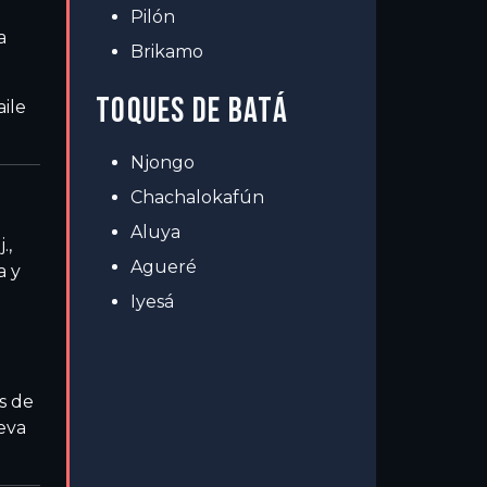
Pilón
a
Brikamo
TOQUES DE BATÁ
ile
Njongo
Chachalokafún
Aluya
.,
Agueré
a y
Iyesá
s de
ueva