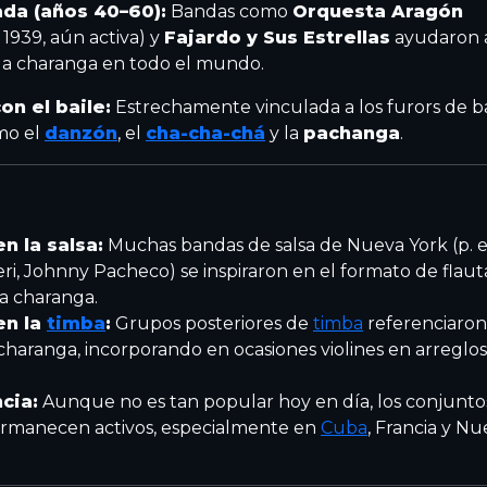
da (años 40–60):
Bandas como
Orquesta Aragón
1939, aún activa) y
Fajardo y Sus Estrellas
ayudaron 
 la charanga en todo el mundo.
on el baile:
Estrechamente vinculada a los furors de ba
mo el
danzón
, el
cha-cha-chá
y la
pachanga
.
en la salsa:
Muchas bandas de salsa de Nueva York (p. ej
ri, Johnny Pacheco) se inspiraron en el formato de flaut
a charanga.
en la
timba
:
Grupos posteriores de
timba
referenciaron
charanga, incorporando en ocasiones violines en arreglos
cia:
Aunque no es tan popular hoy en día, los conjunto
rmanecen activos, especialmente en
Cuba
, Francia y N