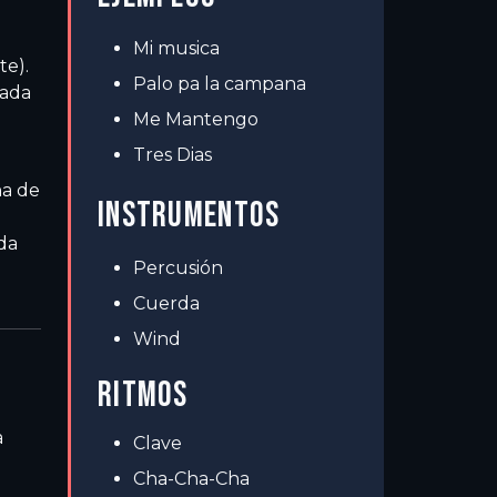
Mi musica
te).
Palo pa la campana
mada
Me Mantengo
Tres Dias
na de
INSTRUMENTOS
ada
Percusión
Cuerda
Wind
RITMOS
a
Clave
Cha-Cha-Cha