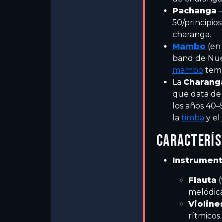
Pachanga
–
50/principio
charanga.
Mambo
(en
band de Nuev
mambo
tem
La
Charang
que data de 
los años 40–
la
timba
y el 
CARACTERÍ
Instrumen
Flauta
(
melódica
Violine
rítmicos.