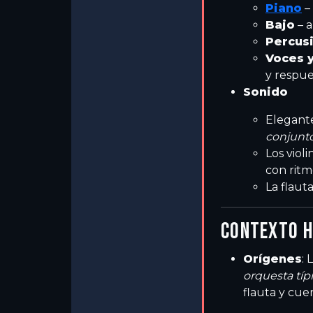
Piano
– 
Bajo
– a
Percus
Voces 
y respue
Sonido
Elegante
conjunt
Los viol
con ritm
La flauta
CONTEXTO H
Orígenes
:
orquesta típ
flauta y cue