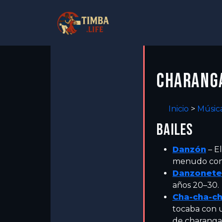
CHARANGA
Inicio
>
Músic
BAILES
Danzón
– El
menudo cons
Danzonete
años 20–30.
Cha-cha-c
tocaba con 
de charanga