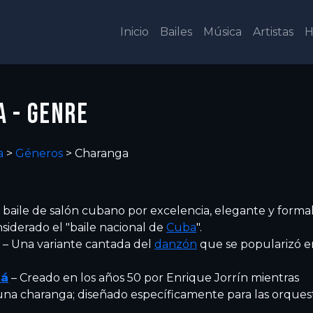
Inicio
Bailes
Música
Artistas
H
 - GENRE
a
>
Géneros
>
Charanga
 baile de salón cubano por excelencia, elegante y formal
iderado el "baile nacional de
Cuba
".
– Una variante cantada del
danzón
que se popularizó e
há
– Creado en los años 50 por Enrique Jorrín mientras
una charanga; diseñado específicamente para las orques
.