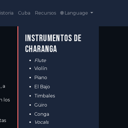
istoria
Cuba
Recursos
🌐 Language
INSTRUMENTOS DE
CHARANGA
Flute
Violín
Piano
, a
El Bajo
Timbales
n los
Güiro
Conga
tas
Vocals