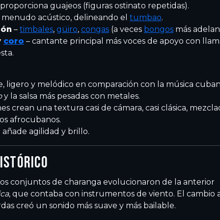
proporciona guajeos (figuras ostinato repetidas).
 menudo acústico, delineando el
tumbao
.
ión
–
timbales
,
güiro
,
congas
(a veces
bongos
más adelan
y
coro
– cantante principal más voces de apoyo con lla
sta.
, ligero y melódico en comparación con la música cuba
o
y la salsa más pesadas con metales.
ines crean una textura casi de cámara, casi clásica, mezcl
os afrocubanos.
 añade agilidad y brillo.
ISTÓRICO
 Los conjuntos de charanga evolucionaron de la anterior
ica
, que contaba con instrumentos de viento. El cambio 
rdas creó un sonido más suave y más bailable.