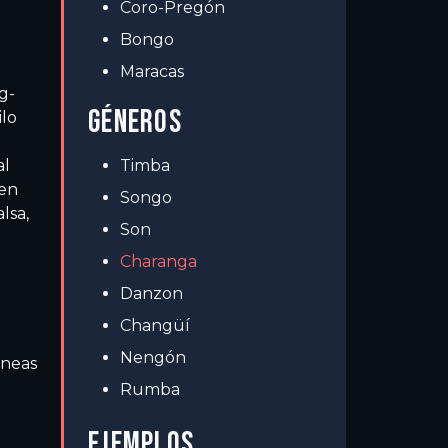
Coro-Pregón
Bongo
Maracas
g-
GÉNEROS
ilo
al
Timba
 en
Songo
lsa,
Son
Charanga
Danzon
Changüí
Nengón
íneas
Rumba
EJEMPLOS