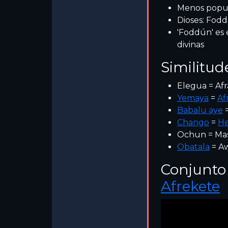
Menos popul
Dioses: Fod
'Foddún' es 
divinas
Similitud
Elegua = Afr
Yemaya
=
Af
Babalu aye
Chango
=
He
Ochun = Ma
Obatala
= A
Conjunto 
Afrekete