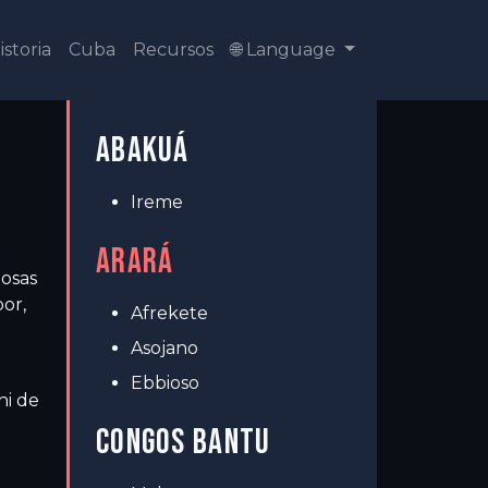
istoria
Cuba
Recursos
🌐 Language
ABAKUÁ
Ireme
ARARÁ
iosas
or,
Afrekete
Asojano
Ebbioso
hi de
CONGOS BANTU