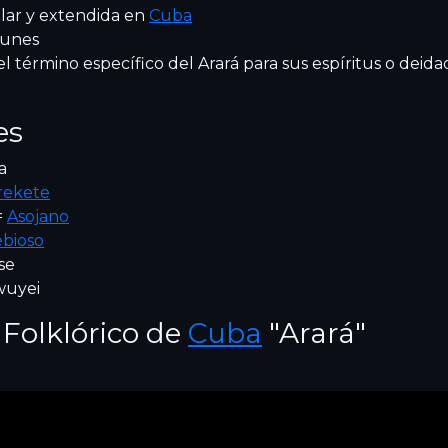
ar y extendida en
Cuba
dunes
el término específico del Arará para sus espíritus o deida
es
a
rekete
=
Asojano
bioso
se
wuyei
Folklórico de
Cuba
"Arará"