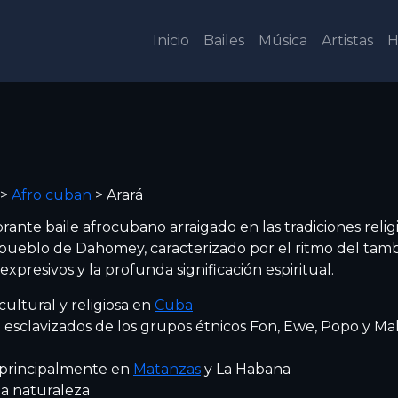
Inicio
Bailes
Música
Artistas
H
>
Afro cuban
>
Arará
brante baile afrocubano arraigado en las tradiciones relig
 pueblo de Dahomey, caracterizado por el ritmo del tamb
xpresivos y la profunda significación espiritual.
ltural y religiosa en
Cuba
 esclavizados de los grupos étnicos Fon, Ewe, Popo y Ma
principalmente en
Matanzas
y La Habana
la naturaleza