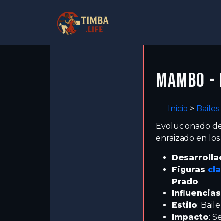
MAMBO -
Inicio
>
Bailes
Evolucionado d
enraizado en los
Desarrolla
Figuras
cl
Prado
.
Influencias
Estilo
: Bail
Impacto
: S