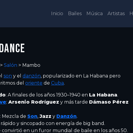
Inicio
Bailes
Música
Artistas
H
 DANCE
>
Salón
>
Mambo
el
son
y el
danzón
, popularizado en La Habana pero
 ritmos del
oriente
de
Cuba
.
do
: A finales de los años 1930–1940 en
La Habana
.
ave
:
Arsenio Rodríguez
y más tarde
Dámaso Pérez
: Mezcla de
Son
,
Jazz
y
Danzón
.
e rápido y sincopado con energía de big band.
e convirtió en un furor mundial de baile en los años 50.