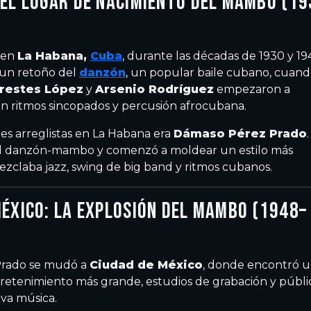
 EL LUGAR DE NACIMIENTO DEL MAMBO (19
 en
La Habana,
Cuba
, durante las décadas de 1930 y 19
un retoño del
danzón
, un popular baile cubano, cuan
restes López
y
Arsenio Rodríguez
empezaron a
n ritmos sincopados y percusión afrocubana.
es arreglistas en La Habana era
Dámaso Pérez Prado
.
l danzón-mambo y comenzó a moldear un estilo más
zclaba jazz, swing de big band y ritmos cubanos.
MÉXICO: LA EXPLOSIÓN DEL MAMBO (1948–
Prado se mudó a
Ciudad de México
, donde encontró 
tretenimiento más grande, estudios de grabación y públi
va música.