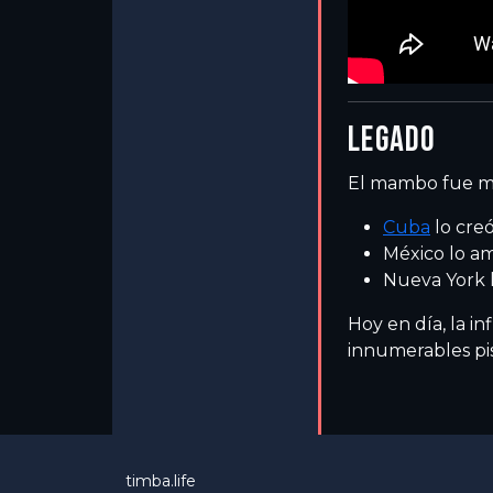
LEGADO
El mambo fue m
Cuba
lo creó
México lo am
Nueva York l
Hoy en día, la in
innumerables pi
timba.life