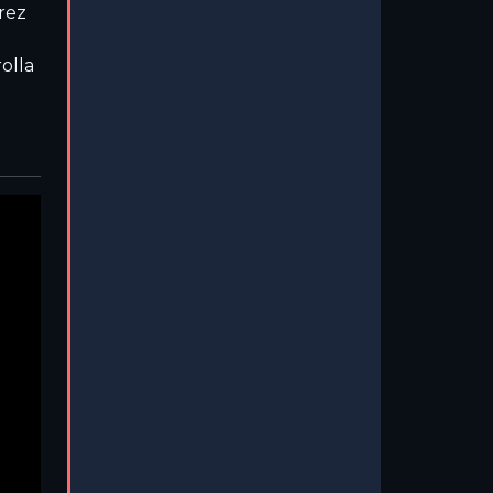
rez
olla