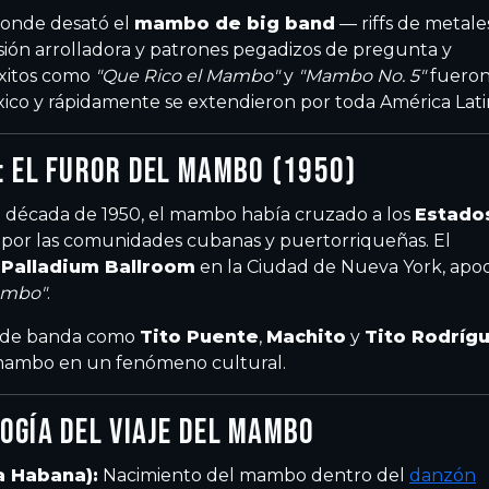
onde desató el
mambo de big band
— riffs de metale
sión arrolladora y patrones pegadizos de pregunta y
éxitos como
"Que Rico el Mambo"
y
"Mambo No. 5"
fuero
ico y rápidamente se extendieron por toda América Lati
: EL FUROR DEL MAMBO (1950)
la década de 1950, el mambo había cruzado a los
Estado
o por las comunidades cubanas y puertorriqueñas. El
l
Palladium Ballroom
en la Ciudad de Nueva York, ap
ambo"
.
s de banda como
Tito Puente
,
Machito
y
Tito Rodríg
 mambo en un fenómeno cultural.
OGÍA DEL VIAJE DEL MAMBO
a Habana):
Nacimiento del mambo dentro del
danzón