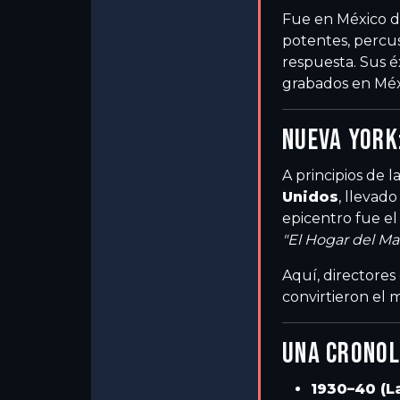
Fue en México d
potentes, percu
respuesta. Sus 
grabados en Méx
NUEVA YORK
A principios de 
Unidos
, llevad
epicentro fue e
"El Hogar del M
Aquí, directore
convirtieron el
UNA CRONOL
1930–40 (L