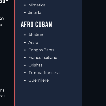
30–
Mimetica
Jiribilla
40.
AFRO CUBAN
do
Abakuá
Arará
Congos Bantu
Franco haitiano
Orishas
Tumba-francesa
Guemilere
una
cos