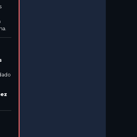
s
n
na.
s
odado
uez