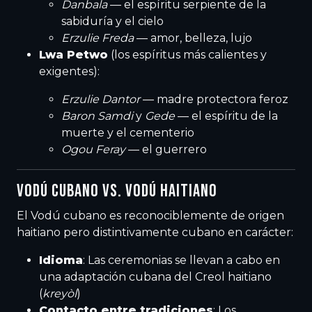
Danbala
— el espíritu serpiente de la
sabiduría y el cielo
Erzulie Freda
— amor, belleza, lujo
Lwa Petwo
(los espíritus más calientes y
exigentes):
Erzulie Dantor
— madre protectora feroz
Baron Samdi
y
Gede
— el espíritu de la
muerte y el cementerio
Ogou Feray
— el guerrero
VODÚ CUBANO VS. VODÚ HAITIANO
El Vodú cubano es reconociblemente de origen
haitiano pero distintivamente cubano en carácter:
Idioma
: Las ceremonias se llevan a cabo en
una adaptación cubana del Creol haitiano
(
kreyòl
)
Contacto entre tradiciones
: Los