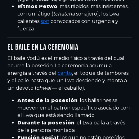
Ritmos Petwo
: más rápidos, más insistentes,
con un látigo (
tchatcha
sonajero); los Lwa
calientes
son
convocados con urgencia y
fuerza
EL BAILE EN LA CEREMONIA
El baile Vodú es el medio físico a través del cual
ocurre la posesión. La ceremonia acumula
energía a través del
canto
, el toque de tambores
y el baile hasta que un Lwa desciende y monta a
un devoto (
chwal
— el caballo).
Antes de la posesión
: los bailarines se
mueven en el patrón específico asociado con
el Lwa que está siendo llamado
Durante la posesión
: el Lwa baila a través
de la persona montada
Función social
: los que no están poseídos