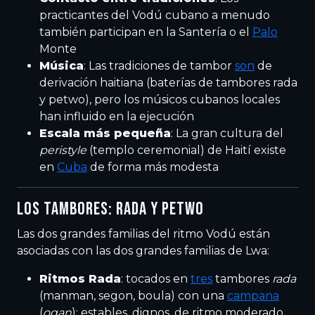
practicantes del Vodú cubano a menudo
también participan en la Santería o el
Palo
Monte
Música
: Las tradiciones de tambor
son
de
derivación haitiana (baterías de tambores rada
y petwo), pero los músicos cubanos locales
han influido en la ejecución
Escala más pequeña
: La gran cultura del
peristyle
(templo ceremonial) de Haití existe
en
Cuba
de forma más modesta
LOS TAMBORES: RADA Y PETWO
Las dos grandes familias del ritmo Vodú están
asociadas con las dos grandes familias de Lwa:
Ritmos Rada
: tocados en
tres
tambores
rada
(manman, segon, boula) con una
campana
(
ogan
); estables, dignos, de ritmo moderado