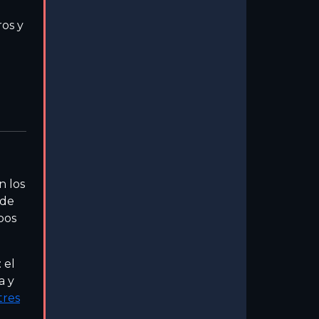
ros y
 los
 de
bos
: el
a y
tres