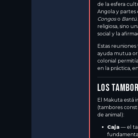
de la esfera cul
Angola y partes
Congos
o
Bantú
religiosa, sino 
social y la afir
Estas reuniones 
ayuda mutua org
colonial permití
en la práctica, e
LOS TAMBO
El Makuta está 
(tambores const
de animal):
Caja
— el ta
fundamenta