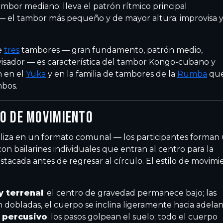
mbor mediano; lleva el patrón rítmico principal
 el tambor más pequeño y de mayor altura; improvisa 
e
tres
tambores — gran fundamento, patrón medio,
sador — es característica del tambor Kongo-cubano y
 en el
Yuka
y en la familia de tambores de la
Rumba
qu
bos.
O DE MOVIMIENTO
aliza en un formato comunal — los participantes forman
 con bailarines individuales que entran al centro para la
stacada antes de regresar al círculo. El estilo de movimi
y terrenal
: el centro de gravedad permanece bajo; las
án dobladas, el cuerpo se inclina ligeramente hacia adela
 percusivo
: los pasos golpean el suelo; todo el cuerpo