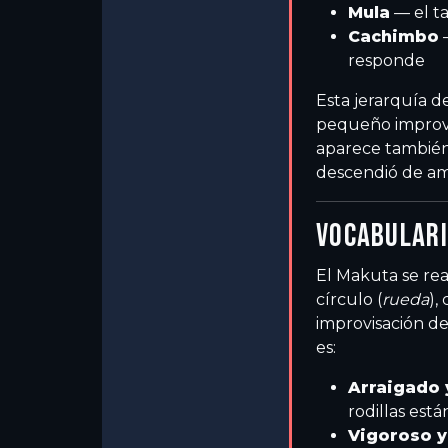
Mula
— el ta
Cachimbo
—
responde
Esta jerarquía d
pequeño improvi
aparece también
descendió de am
VOCABULARI
El Makuta se re
círculo (
rueda
),
improvisación de
es:
Arraigado 
rodillas est
Vigoroso y