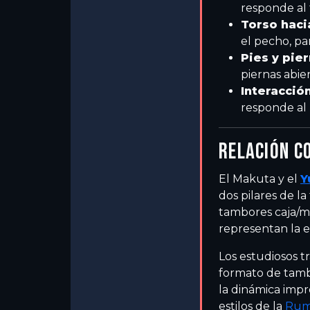
responde al
Torso haci
el pecho, pa
Pies y pie
piernas abie
Interacció
responde al 
RELACIÓN C
El Makuta y el
Y
dos pilares de l
tambores caja/m
representan la 
Los estudiosos t
formato de tambo
la dinámica impr
estilos de la
Rum