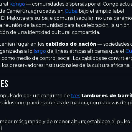
tural
Kongo
— comunidades dispersas por el Congo actua
 de Camerún, agrupadas en
Cuba
bajo el amplio label
. El Makuta era su baile comunal secular: no una ceremo
una reunión de la comunidad para la celebración, la unión
mación de una identidad cultural compartida.
tenían lugar en los
cabildos de nación
— sociedades 
anizadas a lo
largo
de líneas étnicas africanas que el
Cu
a como medio de control social. Los cabildos se convirtier
n los preservadores institucionales de la cultura africana.
RES
impulsado por un conjunto de
tres
tambores de barri
ruidos con grandes duelas de madera, con cabezas de pi
mbor más grande y de menor altura; establece el pulso
l