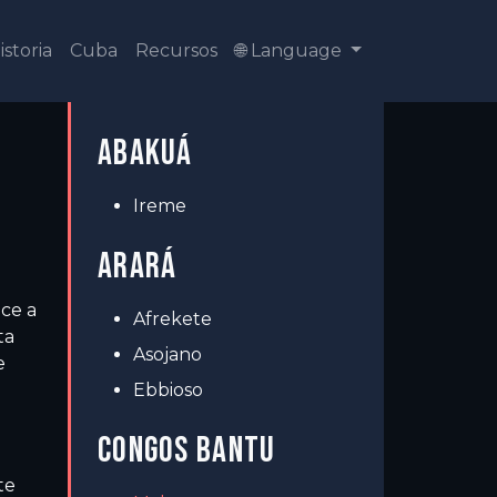
istoria
Cuba
Recursos
🌐 Language
ABAKUÁ
Ireme
ARARÁ
ce a
Afrekete
ta
Asojano
e
Ebbioso
CONGOS BANTU
te