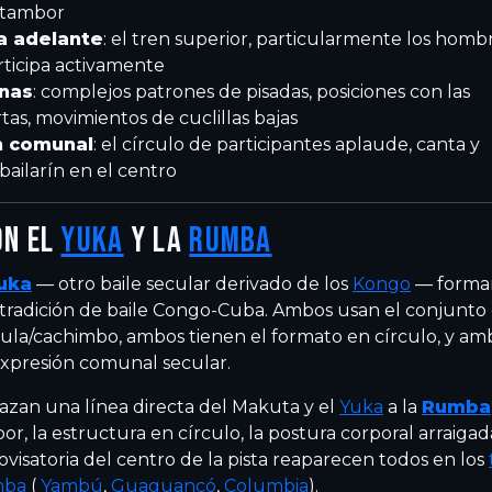
 tambor
a adelante
: el tren superior, particularmente los homb
rticipa activamente
rnas
: complejos patrones de pisadas, posiciones con las
rtas, movimientos de cuclillas bajas
n comunal
: el círculo de participantes aplaude, canta y
bailarín en el centro
ON EL
YUKA
Y LA
RUMBA
uka
— otro baile secular derivado de los
Kongo
— forman
a tradición de baile Congo-Cuba. Ambos usan el conjunto
ula/cachimbo, ambos tienen el formato en círculo, y am
expresión comunal secular.
razan una línea directa del Makuta y el
Yuka
a la
Rumba
r, la estructura en círculo, la postura corporal arraigad
ovisatoria del centro de la pista reaparecen todos en los
ba
(
Yambú
,
Guaguancó
,
Columbia
).