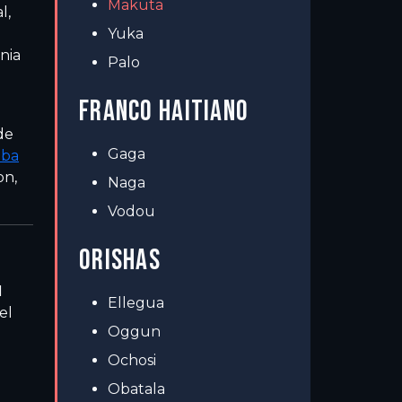
Makuta
l,
Yuka
nia
Palo
FRANCO HAITIANO
de
Gaga
ba
on,
Naga
Vodou
ORISHAS
l
Ellegua
el
Oggun
Ochosi
Obatala