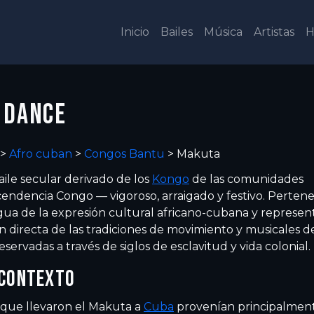
Inicio
Bailes
Música
Artistas
H
 DANCE
>
Afro cuban
>
Congos Bantu
>
Makuta
ile secular derivado de los
Kongo
de las comunidades
endencia Congo — vigoroso, arraigado y festivo. Pertene
gua de la expresión cultural africano-cubana y represen
 directa de las tradiciones de movimiento y musicales d
eservadas a través de siglos de esclavitud y vida colonial.
 CONTEXTO
 que llevaron el Makuta a
Cuba
provenían principalmen