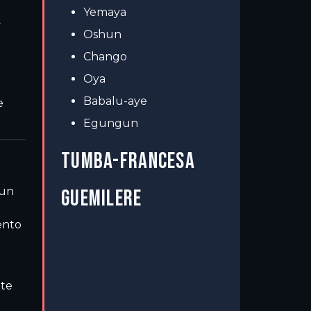
Yemaya
y
Oshun
Chango
Oya
Babalu-aye
e
Egungun
TUMBA-FRANCESA
 un
GUEMILERE
ento
nte