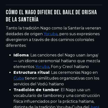
CÓMO EL NAGO DIFIERE DEL BAILE DE ORISHA
DE LA SANTERÍA
Tanto la tradición Nago como la Santería veneran
deidades de origen
Yoruba
, pero sus expresiones
divergieron a través de dos caminos coloniales
diferentes:
Idioma
: Las canciones del Nago usan
langaj
— un idioma ceremonial haitiano que mezcla
elementos
Yoruba
, Fon y Creol haitiano
Estructura ritual
: Las ceremonias Nago en
Cuba
tienen similitudes organizativas con los
servicios del Vodú haitiano
Tradición de tambor
: El Nago usa un
vocabulario de tambores y una construcción
física influenciados por la práctica haitiana,
distinta de la tradición Yoruba-Cuba del
batá