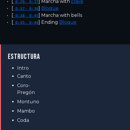
[
]
Marcha with
clave
0:29- 0:37
[
]
Bloque
0:37- 0:38
[
]
Marcha with bells
0:38- 0:45
[
]
Ending
Bloque
0:45- 0:48
ESTRUCTURA
Intro
Canto
Coro-
Pregón
Montuno
Mambo
Coda