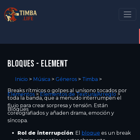
BLOQUES - ELEMENT
Inicio
>
Música
>
Géneros
>
Timba
>
Breaks rítmicos o golpes al unísono tocados por
Elementos
>
Elementos de Textura/Arreglo
>
toda la banda, que a menudo interrumpen el
flujo para crear sorpresa y tensión. Están
Bloques
coreografiados y añaden drama, emoción y
síncopa.
Rol de interrupción
: El
bloque
es un break