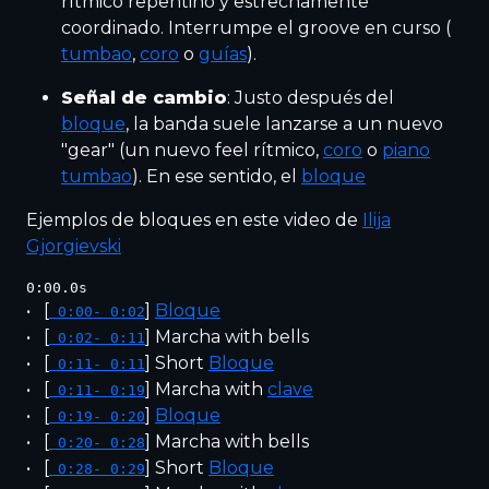
rítmico repentino y estrechamente
coordinado. Interrumpe el groove en curso (
tumbao
,
coro
o
guías
).
Señal de cambio
: Justo después del
bloque
, la banda suele lanzarse a un nuevo
"gear" (un nuevo feel rítmico,
coro
o
piano
tumbao
). En ese sentido, el
bloque
Ejemplos de bloques en este video de
Ilija
Gjorgievski
0:00.0s
[
]
Bloque
0:00- 0:02
[
]
Marcha with bells
0:02- 0:11
[
]
Short
Bloque
0:11- 0:11
[
]
Marcha with
clave
0:11- 0:19
[
]
Bloque
0:19- 0:20
[
]
Marcha with bells
0:20- 0:28
[
]
Short
Bloque
0:28- 0:29