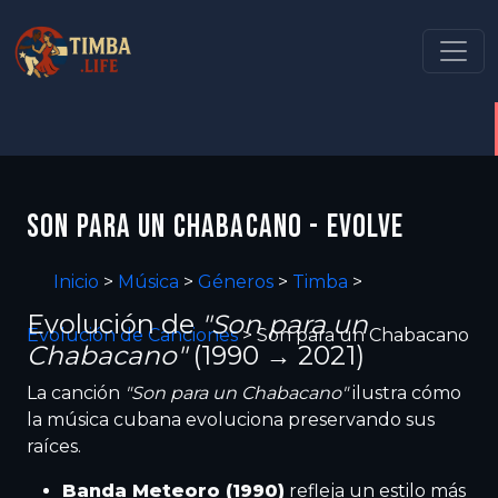
SON PARA UN CHABACANO - EVOLVE
Inicio
>
Música
>
Géneros
>
Timba
>
Evolución de
"Son para un
Evolución de Canciones
>
Son para un Chabacano
Chabacano"
(1990 → 2021)
La canción
"Son para un Chabacano"
ilustra cómo
la música cubana evoluciona preservando sus
raíces.
Banda Meteoro (1990)
refleja un estilo más