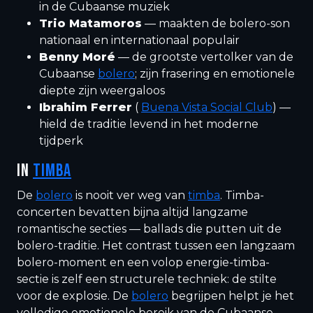
in de Cubaanse muziek
Trio Matamoros
— maakten de bolero-son
nationaal en internationaal populair
Benny Moré
— de grootste vertolker van de
Cubaanse
bolero
; zijn frasering en emotionele
diepte zijn weergaloos
Ibrahim Ferrer
(
Buena Vista Social Club
) —
hield de traditie levend in het moderne
tijdperk
IN
TIMBA
De
bolero
is nooit ver weg van
timba
. Timba-
concerten bevatten bijna altijd langzame
romantische secties — ballads die putten uit de
bolero-traditie. Het contrast tussen een langzaam
bolero-moment en een volop energie-timba-
sectie is zelf een structurele techniek: de stilte
voor de explosie. De
bolero
begrijpen helpt je het
volledige emotionele bereik van de Cubaanse