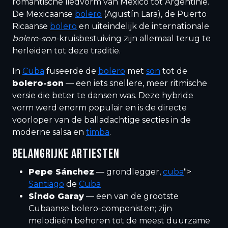
romantische liedvorm van Mexico tot Argentinië.
De Mexicaanse
bolero
(Agustín Lara), de Puerto
Ricaanse
bolero
en uiteindelijk de internationale
bolero-son
-kruisbestuiving zijn allemaal terug te
herleiden tot deze traditie.
In
Cuba
fuseerde de
bolero
met
son
tot de
bolero-son
— een iets snellere, meer ritmische
versie die beter te dansen was. Deze hybride
vorm werd enorm populair en is de directe
voorloper van de balladachtige secties in de
moderne salsa en
timba
.
BELANGRIJKE ARTIESTEN
Pepe Sánchez
— grondlegger,
cuba
">
Santiago
de
Cuba
Sindo Garay
— een van de grootste
Cubaanse bolero-componisten; zijn
melodieën behoren tot de meest duurzame