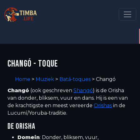
CHANGÓ - TOQUE
Home
>
Muziek
>
Batá-toques
>
Changó
Changó
(ook geschreven
Shangó
) is de Orisha
van donder, bliksem, vuur en dans. Hij is een van
de krachtigste en meest vereerde
Orishas
in de
Lucumí/Yoruba-traditie.
DE ORISHA
Domein
: Donder, bliksem, vuur,