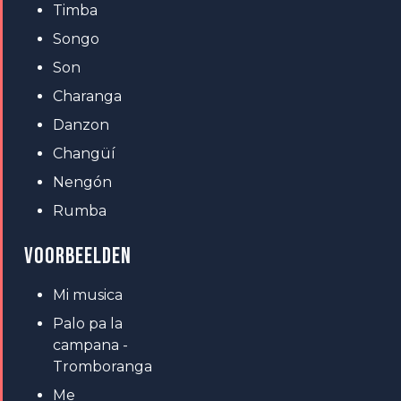
Timba
Songo
Son
Charanga
Danzon
Changüí
Nengón
Rumba
VOORBEELDEN
Mi musica
Palo pa la
campana -
Tromboranga
Me