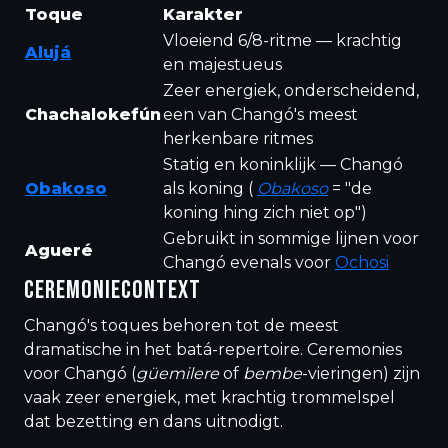
Toque
Karakter
Vloeiend 6/8-ritme — krachtig
Alujá
en majestueus
Zeer energiek, onderscheidend,
Chachalokefún
een van Changó's meest
herkenbare ritmes
Statig en koninklijk — Changó
Obakoso
als koning (
Obakoso
= "de
koning hing zich niet op")
Gebruikt in sommige lijnen voor
Agueré
Changó evenals voor
Ochosi
CEREMONIECONTEXT
Changó's toques behoren tot de meest
dramatische in het batá-repertoire. Ceremonies
voor Changó (
güemilere
of
bembe
-vieringen) zijn
vaak zeer energiek, met krachtig trommelspel
dat bezetting en dans uitnodigt.