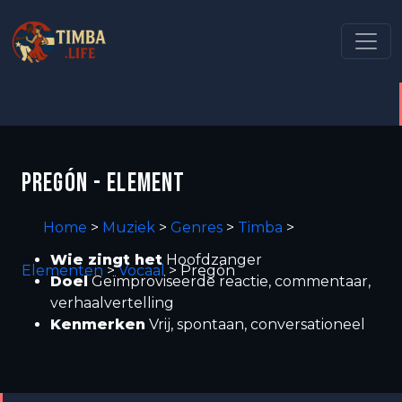
PREGÓN - ELEMENT
Home
>
Muziek
>
Genres
>
Timba
>
Wie zingt het
Hoofdzanger
Elementen
>
Vocaal
>
Pregón
Doel
Geïmproviseerde reactie, commentaar,
verhaalvertelling
Kenmerken
Vrij, spontaan, conversationeel