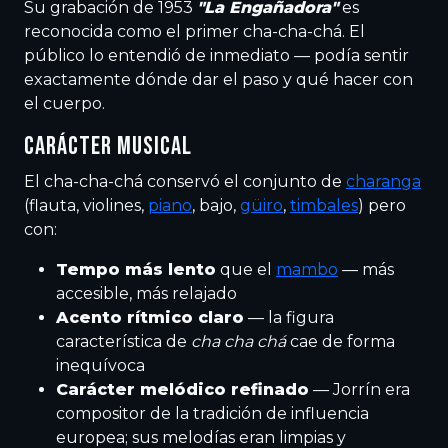
Su grabación de 1953
"La Engañadora"
es
reconocida como el primer cha-cha-chá. El
público lo entendió de inmediato — podía sentir
exactamente dónde dar el paso y qué hacer con
el cuerpo.
CARÁCTER MUSICAL
El cha-cha-chá conservó el conjunto de
charanga
(flauta, violines,
piano
, bajo,
güiro
,
timbales
) pero
con:
Tempo más lento
que el
mambo
— más
accesible, más relajado
Acento rítmico claro
— la figura
característica de
cha cha chá
cae de forma
inequívoca
Carácter melódico refinado
— Jorrín era
compositor de la tradición de influencia
europea; sus melodías eran limpias y