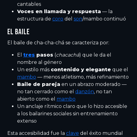
cantables
Voces en llamada y respuesta
— la
estructura de
coro
del
son
/mambo continuó
EL BAILE
El baile de cha-cha-chá se caracteriza por:
El
tres
pasos
(
chacachá
) que le da el
nombre al género
Un estilo más
contenido y elegante
que el
mambo
— menos atletismo, más refinamiento
Baile de pareja
en un abrazo moderado —
no tan cerrado como el
danzón
, no tan
abierto como el
mambo
Un anclaje rítmico claro que lo hizo accesible
a los bailarines sociales sin entrenamiento
extenso
Esta accesibilidad fue la
clave
del éxito mundial