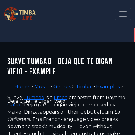
SUAVE TUMBAO - DEJA QUE TE DIGAN
VIEJO - EXAMPLE
Home
>
Music
>
Genres
>
Timba
>
Examples
>
Suave
Tumbao
is a
timba
orchestra from Bayamo,
Deja Que Te Digan Viejo
Cuba
. "Deja que te digan viejo," composed by
Maikel Dinza, appears on their debut album
La
Cañonera
. This French-language video breaks
down the track's musicality — even without
fluent French, the visual demonstrations make