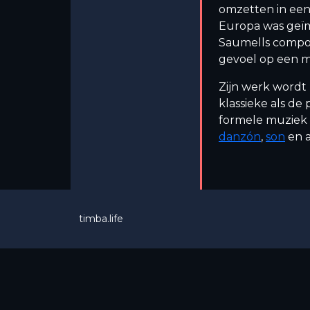
omzetten in ee
Europa was geïm
Saumells compos
gevoel op een m
Zijn werk wordt
klassieke als d
formele muziek 
danzón
,
son
en a
timba.life