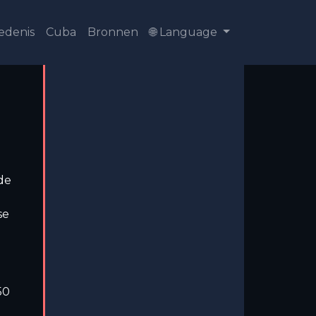
edenis
Cuba
Bronnen
🌐 Language
de
se
50