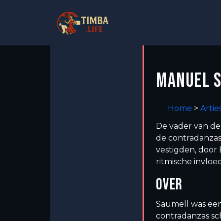
MANUEL 
Home
>
Artie
De vader van d
de contradanzas
vestigden, doo
ritmische invloe
OVER
Saumell was een
contradanzas sc