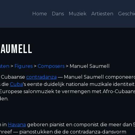
Home
Dans
Muziek
Artiesten
Geschi
SAUMELL
sten
>
Figures
>
Composers
>
Manuel Saumell
e Cubaanse
contradanza
— Manuel Saumell componeer
 die
Cuba
's eerste duidelijk nationale muzikale identiteit
r Europese salonmuziek te vermengen met Afro-Cubaan
den.
 in
Havana
geboren pianist en componist die meer dan 
hreef — pianostukken die de contradanza-dansvorm