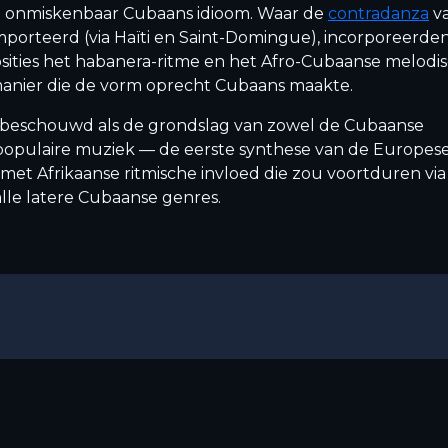
n onmiskenbaar Cubaans idioom. Waar de
contradanza
va
porteerd (via Haïti en Saint-Domingue), incorporeerde
ities het habanera-ritme en het Afro-Cubaanse melodi
anier die de vorm oprecht Cubaans maakte.
 beschouwd als de grondslag van zowel de Cubaanse
e populaire muziek — de eerste synthese van de Europes
met Afrikaanse ritmische invloed die zou voortduren via
lle latere Cubaanse genres.