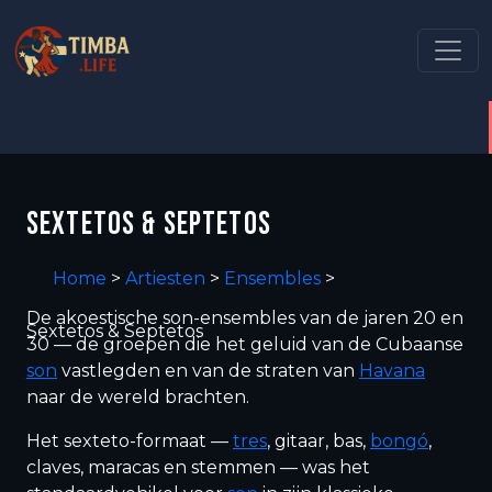
SEXTETOS & SEPTETOS
Home
>
Artiesten
>
Ensembles
>
De akoestische son-ensembles van de jaren 20 en
Sextetos & Septetos
30 — de groepen die het geluid van de Cubaanse
son
vastlegden en van de straten van
Havana
naar de wereld brachten.
Het sexteto-formaat —
tres
, gitaar, bas,
bongó
,
claves, maracas en stemmen — was het