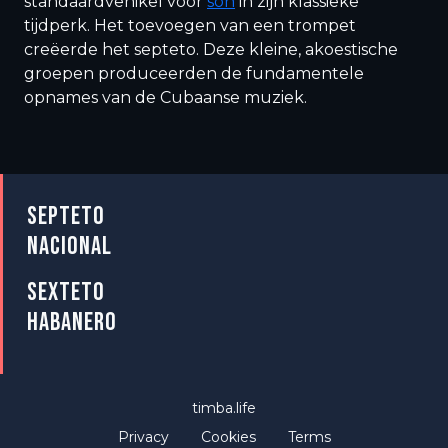
standaardvehikel voor
son
in zijn klassieke
tijdperk. Het toevoegen van een trompet
creëerde het septeto. Deze kleine, akoestische
groepen produceerden de fundamentele
opnames van de Cubaanse muziek.
SEPTETO
NACIONAL
SEXTETO
HABANERO
timba.life
Privacy
Cookies
Terms