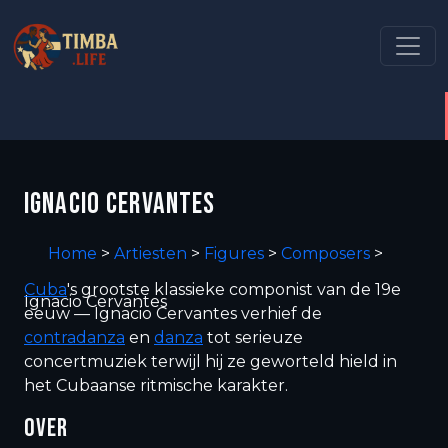
IGNACIO CERVANTES
Home
>
Artiesten
>
Figures
>
Composers
>
Cuba
's grootste klassieke componist van de 19e
Ignacio Cervantes
eeuw — Ignacio Cervantes verhief de
contradanza
en
danza
tot serieuze
concertmuziek terwijl hij ze geworteld hield in
het Cubaanse ritmische karakter.
OVER