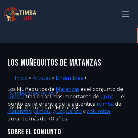
LOS MUÑEQUITOS DE MATANZAS
Inicio
>
Artistas
>
Ensembles
>
Los Muñequitos de
Matanzas
es el conjunto de
Rumba Ensembles
>
rumba
tradicional más importante de
Cuba
— el
punto de referencia de la auténtica
rumba
de
Los Muñequitos de Matanzas
Matanzas
:
yambú
,
guaguancó
y
columbia
durante más de 70 años.
SOBRE EL CONJUNTO