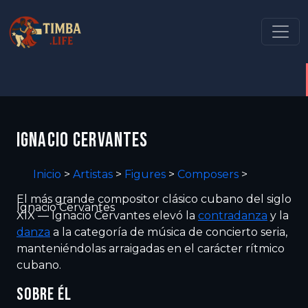
IGNACIO CERVANTES
Inicio
>
Artistas
>
Figures
>
Composers
>
El más grande compositor clásico cubano del siglo
Ignacio Cervantes
XIX — Ignacio Cervantes elevó la
contradanza
y la
danza
a la categoría de música de concierto seria,
manteniéndolas arraigadas en el carácter rítmico
cubano.
SOBRE ÉL