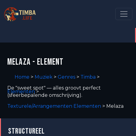
MELAZA - ELEMENT
Home
>
Muziek
>
Genres
>
Timba
>
De "sweet spot" — alles groovt perfect
Elementen
>
(sfeerbepalende omschrijving).
Texturele/Arrangementen Elementen
>
Melaza
STRUCTUREEL