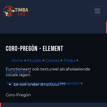
CORO-PREGÓN - ELEMENT
Home
>
Muziek
>
Genres
>
Timba
>
Functioneert ook textureel als afwisselende
Elementen
>
vocale lagen.
Texturele/Arrangementen Elementen
>
zie ook onder structuur???
Coro-Pregón