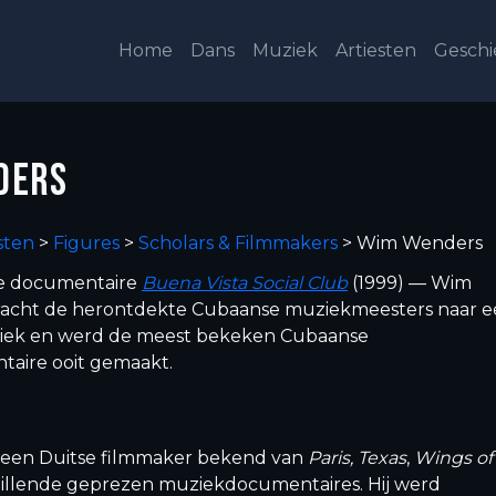
Home
Dans
Muziek
Artiesten
Geschi
DERS
sten
>
Figures
>
Scholars & Filmmakers
>
Wim Wenders
de documentaire
Buena Vista Social Club
(1999) — Wim
racht de herontdekte Cubaanse muziekmeesters naar 
liek en werd de meest bekeken Cubaanse
aire ooit gemaakt.
 een Duitse filmmaker bekend van
Paris, Texas
,
Wings of
illende geprezen muziekdocumentaires. Hij werd