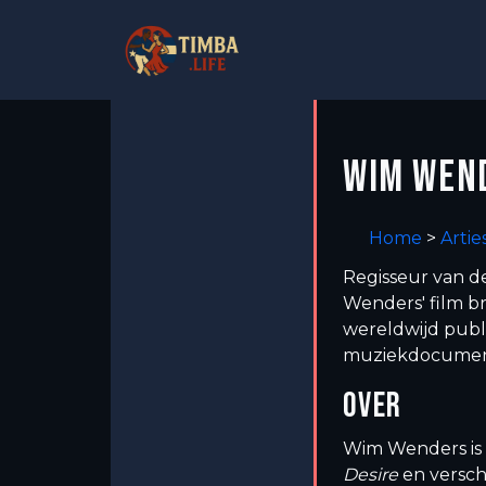
WIM WEN
Home
>
Artie
Regisseur van 
Wenders' film b
wereldwijd pub
muziekdocument
OVER
Wim Wenders is
Desire
en versch