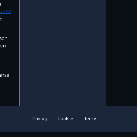
e
uena
en
sch:
den
anse
Privacy
Cookies
Terms