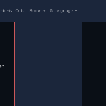
edenis
Cuba
Bronnen
🌐 Language
een