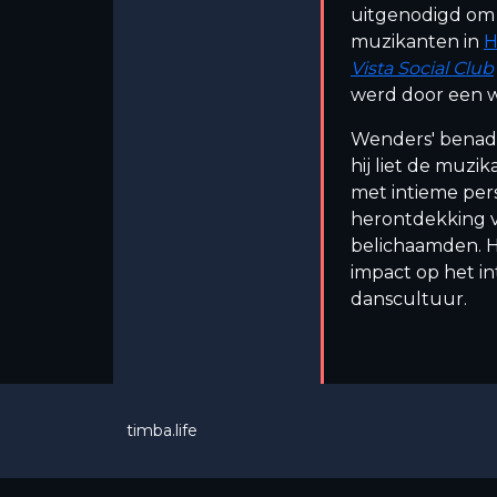
uitgenodigd om 
muzikanten in
H
Vista Social Club
werd door een w
Wenders' benad
hij liet de muz
met intieme per
herontdekking va
belichaamden. H
impact op het i
danscultuur.
timba.life