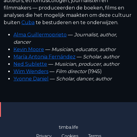
auteurs, etnomusicologen, journalisten en
filmmakers — produceerden de boeken, films en
analyses die het mogelijk maakten om deze cultuur
buiten
Cuba
te bestuderen en te onderwijzen.
Alma Guillermoprieto
—
Journalist, author,
dancer
Kevin Moore
—
Musician, educator, author
María Antonia Fernández
—
Scholar, author
Ned Sublette
—
Musician, producer, author
Wim Wenders
—
Film director
(1945)
Yvonne Daniel
—
Scholar, dancer, author
timba.life
Privacy
Cookies
Terms