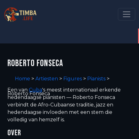
ROBERTO FONSECA
Home
>
Artiesten
>
Figures
>
Pianists
>
Een van
Cuba
's meest internationaal erkende
Roberto Fonseca
hedendaagse pianisten — Roberto Fonseca
verbindt de Afro-Cubaanse traditie, jazz en
hedendaagse invloeden met een stem die
volledig van hemzelf is.
OVER