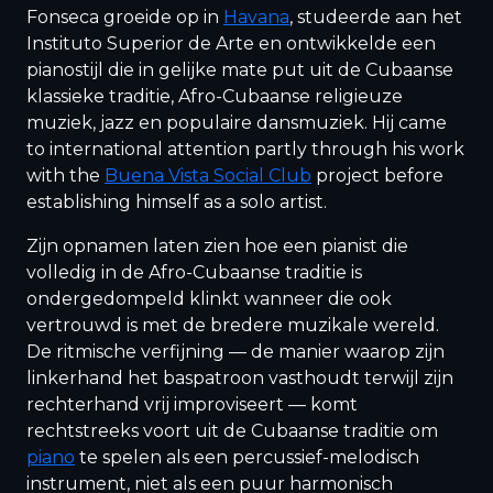
Fonseca groeide op in
Havana
, studeerde aan het
Instituto Superior de Arte en ontwikkelde een
pianostijl die in gelijke mate put uit de Cubaanse
klassieke traditie, Afro-Cubaanse religieuze
muziek, jazz en populaire dansmuziek. Hij came
to international attention partly through his work
with the
Buena Vista Social Club
project before
establishing himself as a solo artist.
Zijn opnamen laten zien hoe een pianist die
volledig in de Afro-Cubaanse traditie is
ondergedompeld klinkt wanneer die ook
vertrouwd is met de bredere muzikale wereld.
De ritmische verfijning — de manier waarop zijn
linkerhand het baspatroon vasthoudt terwijl zijn
rechterhand vrij improviseert — komt
rechtstreeks voort uit de Cubaanse traditie om
piano
te spelen als een percussief-melodisch
instrument, niet als een puur harmonisch