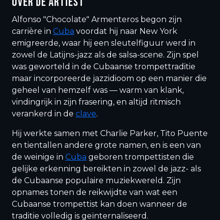
OVER DE ARTIEST
Alfonso "Chocolate" Armenteros begon zijn
carrière in
Cuba
voordat hij naar New York
emigreerde, waar hij een sleutelfiguur werd in
zowel de Latijns-jazz als de salsa-scene. Zijn spel
was geworteld in de Cubaanse trompettraditie
maar incorporeerde jazzidioom op een manier die
geheel van hemzelf was — warm van klank,
vindingrijk in zijn frasering, en altijd ritmisch
verankerd in de
clave
.
Hij werkte samen met Charlie Parker, Tito Puente
en tientallen andere grote namen, en is een van
de weinige in
Cuba
geboren trompettisten die
gelijke erkenning bereikten in zowel de jazz- als
de Cubaanse populaire muziekwereld. Zijn
opnames tonen de reikwijdte van wat een
Cubaanse trompettist kan doen wanneer de
traditie volledig is geïnternaliseerd.