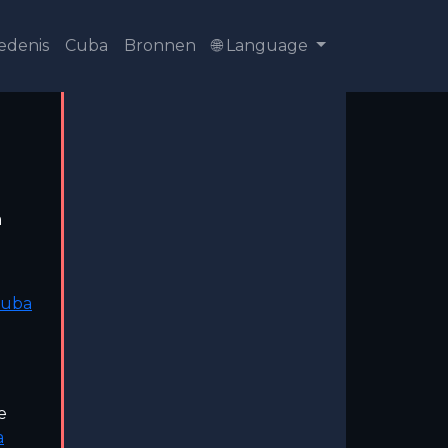
edenis
Cuba
Bronnen
🌐 Language
a
uba
e
a