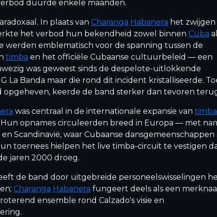
verbod duurde enkele maanden.
aradoxaal. In plaats van
Charanga
Habanera
het zwijgen
terkte het verbod hun bekendheid zowel binnen
Cuba
a
 Ze werden emblematisch voor de spanning tussen de
an
timba
en het officiële Cubaanse cultuurbeleid — een
nwezig was geweest sinds de despelote-uitlokkende
 La Banda maar die rond dit incident kristalliseerde. T
 opgeheven, keerde de band sterker dan tevoren terug
era
was centraal in de internationale expansie van
timba
0. Hun opnames circuleerden breed in Europa — met na
jk en Scandinavië, waar Cubaanse dansgemeenschappen 
n toernees hielpen het live timba-circuit te vestigen d
de jaren 2000 droeg.
eeft de band door uitgebreide personeelswisselingen h
den;
Charanga
Habanera
fungeert deels als een merkna
 roterend ensemble rond Calzado's visie en
ering.