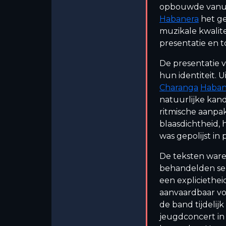
opbouwde vanuit 
Habanera
het ge
muzikale kwalite
presentatie en t
De presentatie 
hun identiteit. 
Charanga
Haban
natuurlijke kand
ritmische aanpa
blaasdichtheid,
was gepolijst in 
De teksten ware
behandelden seks
een expliciethe
aanvaardbaar vo
de band tijdeli
jeugdconcert in