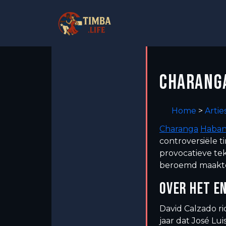
CHARANG
Home
>
Artie
Charanga
Haban
controversiële 
provocatieve te
beroemd maakt
OVER HET E
David Calzado r
jaar dat José L