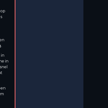
 op
ls
oen
.
in
me in
snel
at
een
am