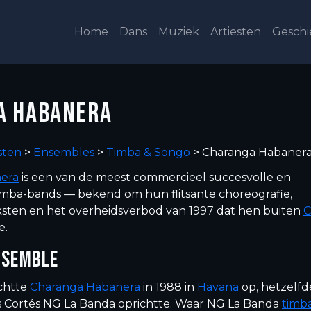
Home
Dans
Muziek
Artiesten
Geschi
A HABANERA
sten
>
Ensembles
>
Timba & Songo
>
Charanga Habaner
era
is een van de meest commercieel succesvolle en
timba-bands — bekend om hun flitsante choreografie,
ksten en het overheidsverbod van 1997 dat hen buiten
C
e.
NSEMBLE
ichtte
Charanga
Habanera
in 1988 in
Havana
op, hetzelfd
uis Cortés NG La Banda oprichtte. Waar NG La Banda
timb