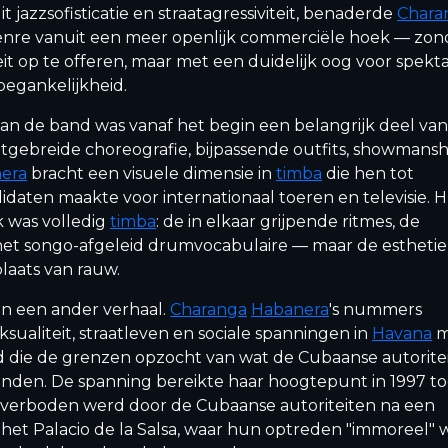
jazzsofisticatie en straatagressiviteit, benaderde
Chara
nre vanuit een meer openlijk commerciële hoek — zon
it op te offeren, maar met een duidelijk oog voor spekta
oegankelijkheid.
van de band was vanaf het begin een belangrijk deel van
Uitgebreide choreografie, bijpassende outfits, showmans
era
bracht een visuele dimensie in
timba
die hen tot
idaten maakte voor internationaal toeren en televisie. 
k was volledig
timba
: de in elkaar grijpende ritmes, de
 het songo-afgeleid drumvocabulaire — maar de estheti
plaats van rauw.
n een ander verhaal.
Charanga
Habanera
's nummers
ualiteit, straatleven en sociale spanningen in
Havana
m
id die de grenzen opzocht van wat de Cubaanse autorite
nden. De spanning bereikte haar hoogtepunt in 1997 t
jk verboden werd door de Cubaanse autoriteiten na een
 het Palacio de la Salsa, waar hun optreden "immoreel" 