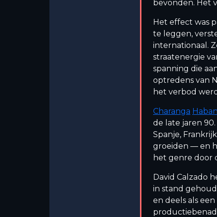
bevonden. Het 
Het effect was p
te leggen, vers
internationaal.
straatenergie v
spanning die aa
optredens van NG
het verbod werd
Charanga
Haban
de late jaren 9
Spanje, Frankri
groeiden — en hu
het genre door 
David Calzado h
in stand gehou
en deels als een
productiebenad