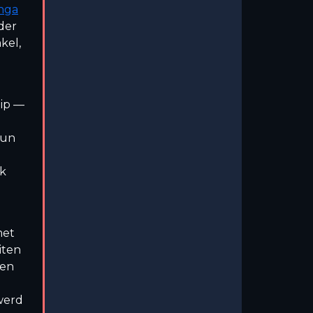
nga
der
kel,
hip —
Hun
ek
et
iten
oen
werd