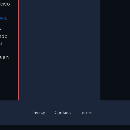
ocido
ova
.
y
ado.
u
s en
Privacy
Cookies
Terms