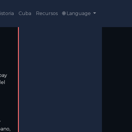
istoria
Cuba
Recursos
🌐 Language
pay
del
y
ano,