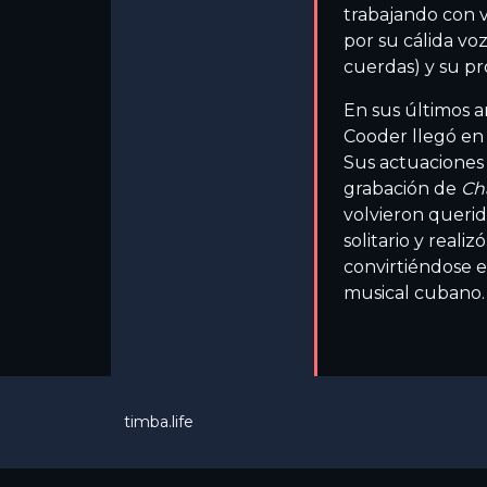
trabajando con v
por su cálida vo
cuerdas) y su p
En sus últimos 
Cooder llegó en 
Sus actuaciones
grabación de
Ch
volvieron queri
solitario y reali
convirtiéndose e
musical cubano.
timba.life