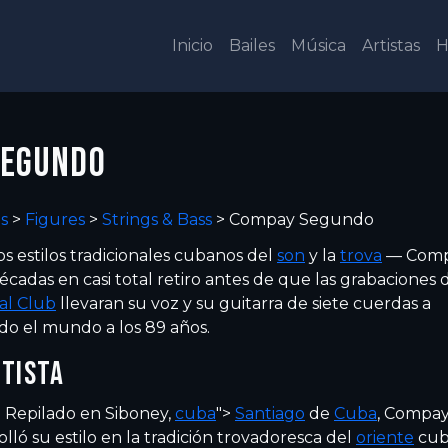
Inicio
Bailes
Música
Artistas
H
SEGUNDO
as
>
Figures
>
Strings & Bass
>
Compay Segundo
s estilos tradicionales cubanos del
son
y la
trova
— Com
adas en casi total retiro antes de que las grabaciones 
al Club
llevaran su voz y su guitarra de siete cuerdas a
do el mundo a los 89 años.
RTISTA
o Repilado en Siboney,
cuba
">
Santiago
de
Cuba
, Compa
ló su estilo en la tradición trovadoresca del
oriente
cub