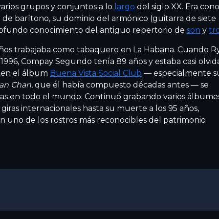
arios grupos y conjuntos a lo
largo
del siglo XX. Era con
z de barítono, su dominio del armónico (guitarra de siete
rofundo conocimiento del antiguo repertorio de
son
y
tr
años trabajaba como tabaquero en La Habana. Cuando R
1996, Compay Segundo tenía 89 años y estaba casi olvid
 en el álbum
Buena Vista Social Club
— especialmente s
an Chan
, que él había compuesto décadas antes — se
das en todo el mundo. Continuó grabando varios álbume
zó giras internacionales hasta su muerte a los 95 años,
n uno de los rostros más reconocibles del patrimonio