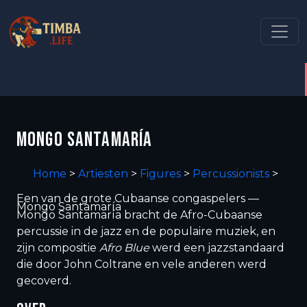
MONGO SANTAMARÍA
Home
>
Artiesten
>
Figures
>
Percussionists
>
Een van de grote Cubaanse congaspelers —
Mongo Santamaría
Mongo Santamaría bracht de Afro-Cubaanse
percussie in de jazz en de populaire muziek, en
zijn compositie
Afro Blue
werd een jazzstandaard
die door John Coltrane en vele anderen werd
gecoverd.