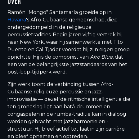
OVER
Ramón "Mongo" Santamaría groeide op in
Havana
's Afro-Cubaanse gemeenschap, diep
ondergedompeld in de religieuze
percussietradities. Begin jaren vijftig vertrok hij
naar New York, waar hij samenwerkte met Tito
Puente en Cal Tjader voordat hij zijn eigen groep
oprichtte. Hij is de componist van
Afro Blue
, dat
een van de belangrijkste jazzstandaards van het
post-bop-tijdperk werd.
Zijn werk toont de verbinding tussen Afro-
Cubaanse religieuze percussie en jazz-
improvisatie — dezelfde ritmische intelligentie die
ten grondslag ligt aan batá-drummen en
congaspelen in de rumba-traditie kan in dialoog
worden gebracht met jazzharmonie en -
structuur. Hij bleef actief tot laat in zijn carrière
en bleef opnemen en optreden.