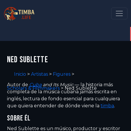
NED SUBLETTE
Inicio
>
Artistas
>
Figures
>
Autor de
Cuba
and Its Music
— la historia más
Scholars & Filmmakers
>
Ned Sublette
completa de la música cubana jamás escrita en
inglés, lectura de fondo esencial para cualquiera
que quiera entender de dónde viene la
timba
.
SOBRE ÉL
Ned Sublette es un músico, productor y escritor